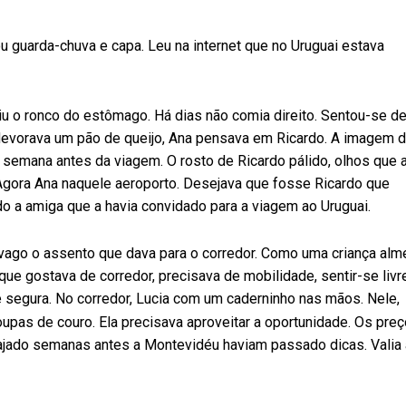
u guarda-chuva e capa. Leu na internet que no Uruguai estava
u o ronco do estômago. Há dias não comia direito. Sentou-se d
 devorava um pão de queijo, Ana pensava em Ricardo. A imagem 
 semana antes da viagem. O rosto de Ricardo pálido, olhos que 
Agora Ana naquele aeroporto. Desejava que fosse Ricardo que
ido a amiga que a havia convidado para a viagem ao Uruguai.
 vago o assento que dava para o corredor. Como uma criança alm
ue gostava de corredor, precisava de mobilidade, sentir-se livre
e segura. No corredor, Lucia com um caderninho nas mãos. Nele,
roupas de couro. Ela precisava aproveitar a oportunidade. Os pre
ajado semanas antes a Montevidéu haviam passado dicas. Valia 