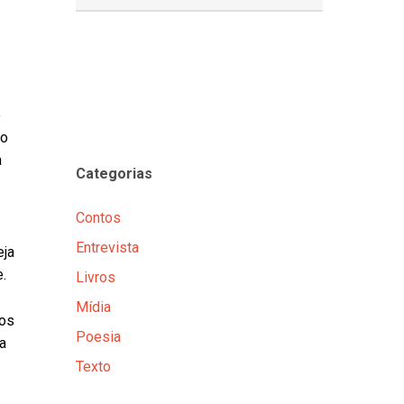
e
do
a
Categorias
Contos
Entrevista
eja
.
Livros
Mídia
ços
Poesia
a
Texto