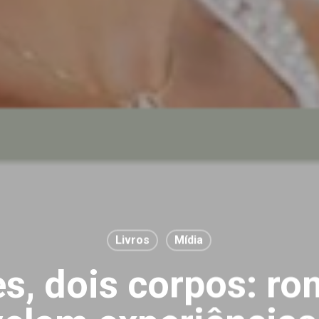
Livros
Mídia
s, dois corpos: r