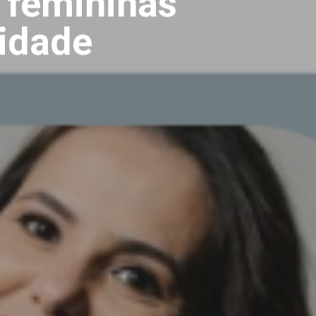
s femininas
idade