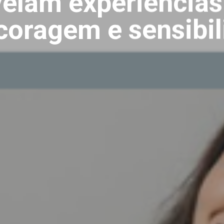
velam experiência
coragem e sensibil