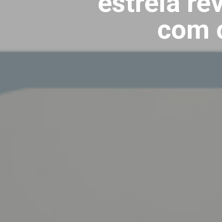
estreia re
com 