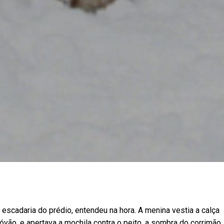
scadaria do prédio, entendeu na hora. A menina vestia a calça
óvão, e apertava a mochila contra o peito, a sombra do corrimão