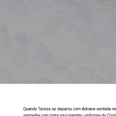
Quando Tereza se deparou com Adriana sentada na e
vermelha com listra azul marinho, uniforme do Crist